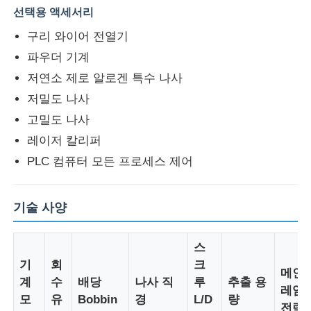
선택용 액세서리
구리 와이어 전열기
공장 투어
파우더 기계
저연소 제로 알로겐 특수 나사
품질 관리
저밀도 나사
고밀도 나사
연락처
레이저 칼리퍼
PLC 컴퓨터 모든 프로세스 제어
뉴스
기술 사양
모든 케이스
스
견적 요청
기
회
크
메인
계
수
배당
나사 직
루
추출 용
레임
모
유
Bobbin
경
L/D
량
진압 생산 라인
전력