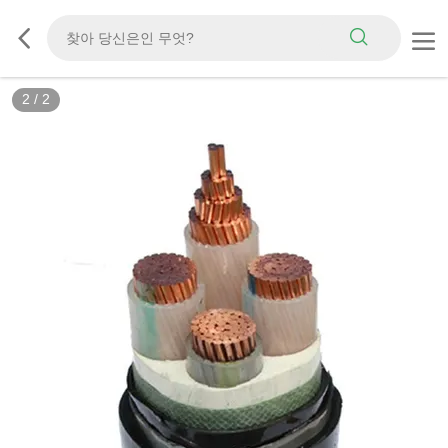
2
/
2