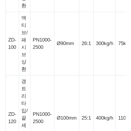
환
페어 트위스트 머신
액
티
브/
와이어 부설 기계
ZD-
패
PN1000-
Ø90mm
26:1
300kg/h
75kW
100
시
2500
되감기 기계
브
상
환
기계에서 떨어져 있는 견인
갱
케이블 포장 기계
트
리
타
케이블 롤링 기계
입/
ZD-
PN1000-
끝
Ø100mm
25:1
400kg/h
110k
120
2500
셰
스트리핑 압출기