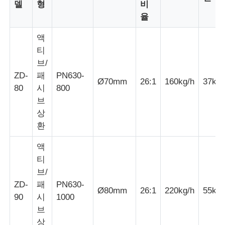
델
형
비
율
와이어 압출 라인
액
티
와이어 스트랜딩 기계
브/
ZD-
패
PN630-
Ø70mm
26:1
160kg/h
37kW
80
시
800
이중 트위스트 스트랜딩 머신
브
상
기갑 기계
환
액
포장기
티
브/
ZD-
패
PN630-
싱글 트위스트 기계
Ø80mm
26:1
220kg/h
55kW
90
시
1000
브
케이블링 머신
상