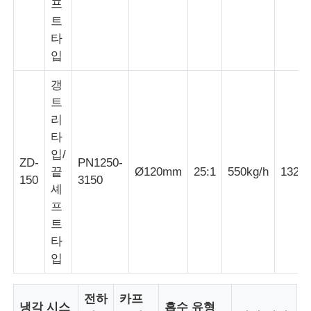
프
트
타
입
갱
트
리
타
입/
ZD-
PN1250-
끝
Ø120mm
25:1
550kg/h
132k
150
3150
셰
프
트
타
입
전하
카프
냉각 시스
흡수 유형