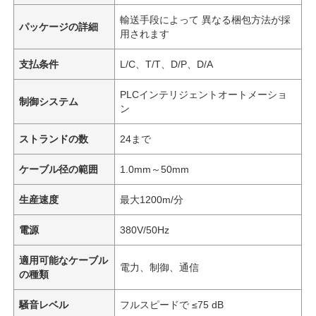
輸送手段によって 異なる梱包方法が採
パッケージの詳細
用されます
支払条件
L/C、T/T、D/P、D/A
PLCインテリジェントオートメーショ
制御システム
ン
ストランドの数
24まで
ケーブル径の範囲
1.0mm～50mm
生産速度
最大1200m/分
電源
380V/50Hz
適用可能なケーブル
電力、制御、通信
の種類
騒音レベル
フルスピードで ≤75 dB