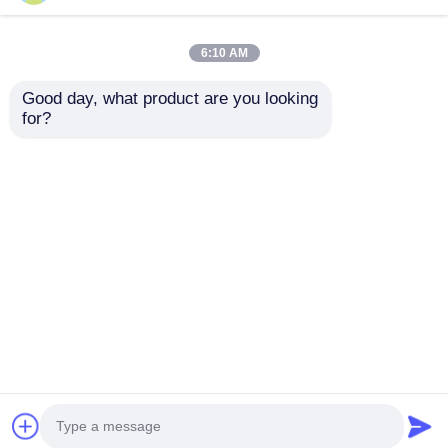
6:10 AM
Good day, what product are you looking 
for?
1250~1600mm スチー
1200m/Min PLC制御付
ルワイヤ装甲 自動緊張
きケーブルリングマシ
制御付きシングルスト
ン 高速ケーブルリング
ランディングマシン
のための重用鋼枠
お問い合わせを送信
お問い合わせを送信
ホーム
企業情報
お問い合わせ
Desktop Site
地図
プライバシーポリシー規約
品質
エクストルーション生産ライン
中国工
場.Copyright © 2026 Wuxi Zhongding Electrician