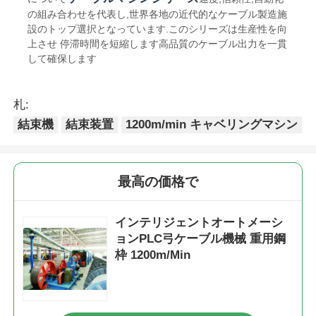
の組み合わせを代表し,世界各地の近代的なケーブル製造施
設のトップ選択となっています.このシリーズは生産性を向
ペア撚り機
上させ 停滞時間を短縮します高品質のケーブル出力を一貫
して確保します
機械を置くワイヤー
札:
巻き戻し機
結束機
結束装置
1200m/min キャベリングマシン
機械を離れた運搬量
最高の価格で
ケーブルパッキングマシン
インテリジェントオートメーシ
ョンPLC弓ケーブル機械 重用鋼
枠 1200m/Min
ケーブル巻き機
ストリッピング・エクストルーション・マシン