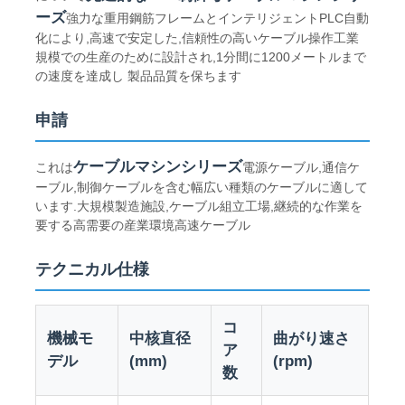
ーズ
強力な重用鋼筋フレームとインテリジェントPLC自動
化により,高速で安定した,信頼性の高いケーブル操作工業
規模での生産のために設計され,1分間に1200メートルまで
の速度を達成し 製品品質を保ちます
申請
ケーブルマシンシリーズ
これは
電源ケーブル,通信ケ
ーブル,制御ケーブルを含む幅広い種類のケーブルに適して
います.大規模製造施設,ケーブル組立工場,継続的な作業を
要する高需要の産業環境高速ケーブル
テクニカル仕様
ホーム
コ
機械モ
中核直径
曲がり速さ
製品
ア
デル
(mm)
(rpm)
数
企業情報