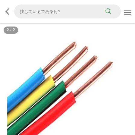
2
/
2