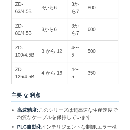
ZD-
3か
3から6
800
63/4.5B
ら7
会社案内
ZD-
3か
3から6
600
80/4.5B
ら7
品質管理
ZD-
4〜
3 から 12
500
お問い合わせ
100/4.5B
5
ZD-
4〜
ニュース
4 から 16
350
125/4.5B
5
すべての場合
主要 な 利点
見積依頼
高速精度:
このシリーズは超高速な生産速度で
均質なケーブルを保持しています
PLC自動化
インテリジェントな制御,エラー検
エクストルーション生産ライン