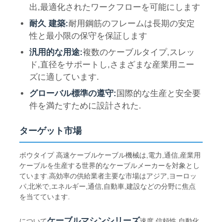
出,最適化されたワークフローを可能にします
耐久 建築:
耐用鋼筋のフレームは長期の安定
ワイヤー放出ライン
性と最小限の保守を保証します
汎用的な用途:
複数のケーブルタイプ,スレッ
針金のこより機械
ド,直径をサポートし,さまざまな産業用ニー
ズに適しています.
ダブルトイストストランディングマシン
グローバル標準の遵守:
国際的な生産と安全要
件を満たすために設計された.
装甲マシン
ターゲット市場
包装機
ボウタイプ 高速ケーブルケーブル機械は,電力,通信,産業用
ケーブルを生産する世界的なケーブルメーカーを対象とし
ています.高効率の供給業者主要な市場はアジア,ヨーロッ
単一のねじれ機械
パ,北米で,エネルギー,通信,自動車,建設などの分野に焦点
を当てています.
結束機
ケーブルマシンシリーズ
について
速度,信頼性,自動化