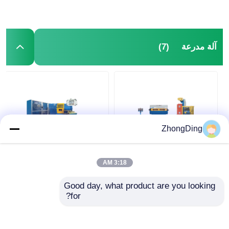
(7)
آلة مدرعة
ZhongDing
عالية السرعة PLC
آلة مدرعة صناعية مؤتمتة
التحكم بطبقة ثنائية من
بوحدة تحكم منطقي
3:18 AM
الفولاذ شريط مدرعة آلة
قابلة للبرمجة (PLC)
للكابل الدقيق
لتقوية كابلات الشرائط
Good day, what product are you looking 
الفولاذية بسرعة 60 كم/
افضل سعر
افضل سعر
for?
ساعة
نتحدث الآن
نتحدث الآن