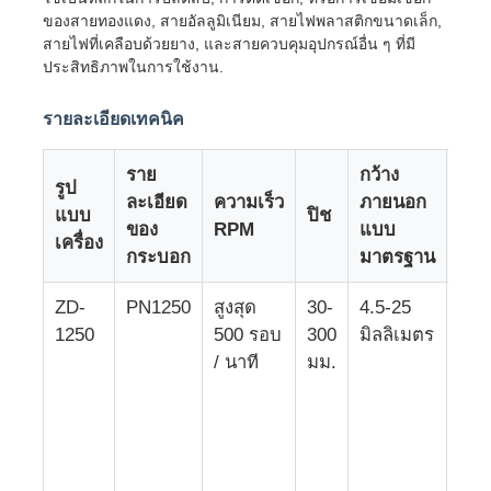
ของสายทองแดง, สายอัลลูมิเนียม, สายไฟพลาสติกขนาดเล็ก,
สายไฟที่เคลือบด้วยยาง, และสายควบคุมอุปกรณ์อื่น ๆ ที่มี
ทัวร์โรงงาน
ประสิทธิภาพในการใช้งาน.
รายละเอียดเทคนิค
ควบคุมคุณภาพ
ราย
กว้าง
กว้า
รูป
ละเอียด
ความเร็ว
ภายนอก
สาย
ติดต่อเรา
แบบ
ปิช
ของ
RPM
แบบ
ที่
เครื่อง
กระบอก
มาตรฐาน
ใช้ไ
ข่าว
ZD-
PN1250
สูงสุด
30-
4.5-25
1-5
1250
500 รอบ
300
มิลลิเมตร
มม.
ทุกกรณี
/ นาที
มม.
ขออ้าง
สายการผลิต extrusion