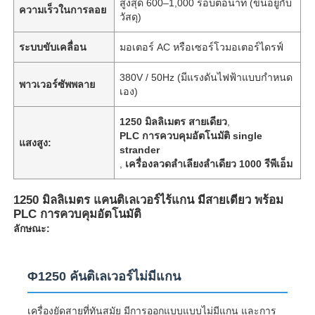
สูงสุด 600–1,000 รอบต่อนาที (ขึ้นอยู่กับ
ความเร็วในการลอย
วัสดุ)
ระบบขับเคลื่อน
มอเตอร์ AC หรือเซอร์โวมอเตอร์ไดรฟ์
380V / 50Hz (มีแรงดันไฟฟ้าแบบกำหนด
พาวเวอร์ซัพพลาย
เอง)
1250 มิลลิเมตร สายเดียว
,
PLC การควบคุมอัตโนมัติ single
แสงสูง:
strander
,
เครื่องลวดลําเลียงลําเดียว 1000 รีพีเอ็ม
1250 มิลลิเมตร แคนติเลเวอร์ไร้แกน มีสายเดียว พร้อม
PLC การควบคุมอัตโนมัติ
ลักษณะ:
Φ1250 คันติเลเวอร์ไม่มีแกน
เครื่องยัดสายที่ทันสมัย มีการออกแบบแบบไม่มีแกน และการ