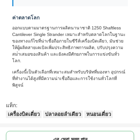
เครื่องบิดคู่
ค่าตลาดโลก
ออกแบบตามมาตรฐานการผลิตนานาชาติ 1250 Shaftless
Cantilever Single Strander เหมาะสําหรับตลาดโลกในฐานะ
เครื่องวางลวด
ของทางแก้ไขที่น่าเชื่อถือภายในซีรีส์เครื่องบิดเดียว, มันช่วย
ให้ผู้ผลิตสายเคเบิลเพิ่มประสิทธิภาพการผลิต, ปรับปรุงความ
สม่ําเสมอของสินค้า และยังคงมีศักยภาพในการแข่งขันทั่ว
เครื่องกรอ
โลก.
เครื่องนี้เป็นตัวเลือกที่เหมาะสมสําหรับบริษัทที่มองหา อุปกรณ์
เครื่องลากออก
ที่ทํางานได้สูงที่มีความน่าเชื่อถือและการใช้งานทั่วโลกที่
พิสูจน์
เครื่องบรรจุเคเบิล
แท็ก:
เครื่องลวดสายเคเบิล
เครื่องบิดเดี่ยว
ปลาลอยลําเดียว
หนอนเดี่ยว
เครื่องรีดลอก
এর সেরা মূল্য পান