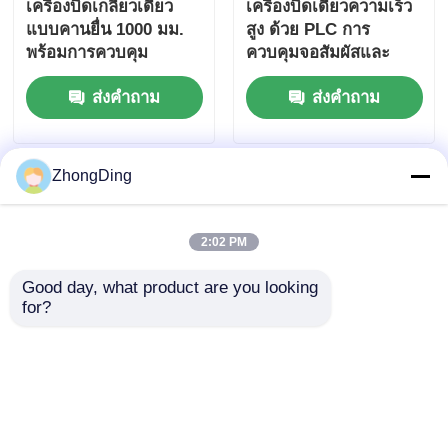
เครื่องบิดเกลียวเดี่ยว
เครื่องบิดเดียวความเร็ว
แบบคานยื่น 1000 มม.
สูง ด้วย PLC การ
พร้อมการควบคุม
ควบคุมจอสัมผัสและ
มอเตอร์อิสระ หน้าจอ
คาร์บอนไฟเบอร์หมุน
ส่งคำถาม
ส่งคำถาม
สัมผัส PLC
ZhongDing
2:02 PM
Good day, what product are you looking 
for?
1600mm 1250mm
เครื่องปั่นแบบเดียว
Double Twist
1600 มิลลิเมตร
Stranding Machine กับ
PLC การควบคุมจอ
ส่งคำถาม
ส่งคำถาม