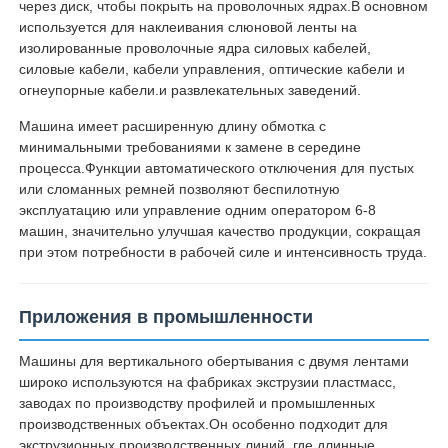
через диск, чтобы покрыть на проволочных ядрах.В основном
используется для наклеивания слюновой ленты на
изолированные проволочные ядра силовых кабелей,
Наша фабрика
силовые кабели, кабели управления, оптические кабели и
огнеупорные кабели.и развлекательных заведений.
контроль качества
Машина имеет расширенную длину обмотка с
минимальными требованиями к замене в середине
процесса.Функции автоматического отключения для пустых
контактные данные
или сломанных ремней позволяют беспилотную
эксплуатацию или управление одним оператором 6-8
машин, значительно улучшая качество продукции, сокращая
Новости
при этом потребности в рабочей силе и интенсивность труда.
Все случаи
Приложения в промышленности
Машины для вертикального обертывания с двумя лентами
Отправить запрос
широко используются на фабриках экструзии пластмасс,
заводах по производству профилей и промышленных
производственных объектах.Он особенно подходит для
Производственная линия экструзии
экструзионных производственных линий, где длинные