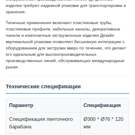
изделия требуют надежной упаковки для транспортировки и
хранения..
линия штранг-прессования провода
Типичные применения включают пластиковые трубы,
пластиковые профили, кабельные каналы, декоративные
машина садить на мель провода
панели и композитные экструзионные изделия.Дизайн
вертикальной упаковки позволяет бесшовную интеграцию с
оборудованием для экструзии вверх по течению, что делает
Машина для двойного скручивания
его идеальным для высокопроизводительных
производственных линий, обслуживающих международные
рынки.
Бронированная машина
Технические спецификации
Упаковочная машина
Параметр
Спецификация
Одиночная машина извива
Спецификация ленточного
Ø300 * Ø76 * 120
барабана
мм
кабельная машина