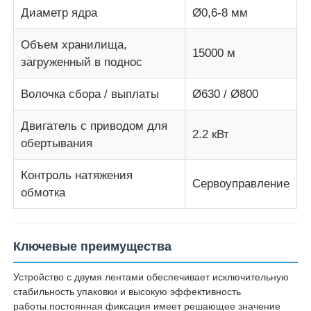
Диаметр ядра
Ø0,6-8 мм
Парная крутильная машина
Объем хранилища,
15000 м
загруженный в поднос
провод кладя машину
Волочка сбора / выплаты
Ø630 / Ø800
перемоточная машина
Двигатель с приводом для
2.2 кВт
обертывания
перетаскивание с машины
Контроль натяжения
Сервоуправление
обмотка
Машина для упаковки кабелей
Ключевые преимущества
кабельная катушка
Устройство с двумя лентами обеспечивает исключительную
стабильность упаковки и высокую эффективность
стриппинг-экструзионная машина
работы.постоянная фиксация имеет решающее значение