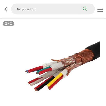
2
/
2