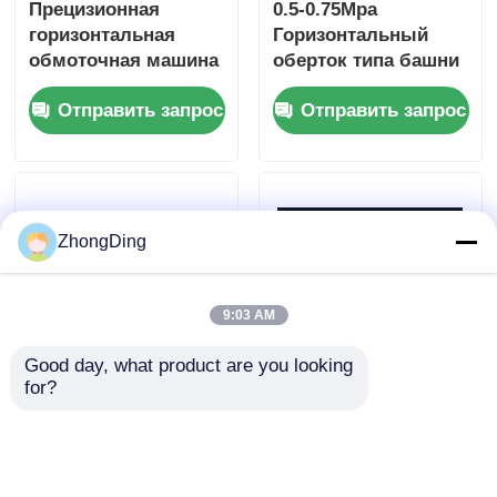
Прецизионная
0.5-0.75Mpa
горизонтальная
Горизонтальный
обмоточная машина
оберток типа башни
с сервоуправлением
с 1800 вращениями в
Отправить запрос
Отправить запрос
натяжением для
минуту
авиационных
кабелей
ZhongDing
9:03 AM
Good day, what product are you looking 
for?
Горизонтальная
Вертикальная
оберточная машина
многослойная
типа башни с
упаковочная
сервоуправляющим
машина с