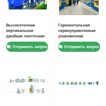
Высокоточная
Горизонтальная
вертикальная
сервоуправляемая
двойная ленточная
упаковочная
оберточная машина
машина с частотой
Отправить запрос
Отправить запрос
со смарт-
вращения бобины
интерфейсом PLC
1800 об/мин,
полностью
автоматическая