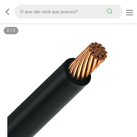
2
/
2