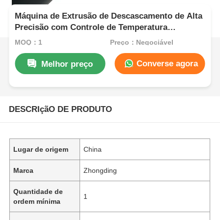
Máquina de Extrusão de Descascamento de Alta
Precisão com Controle de Temperatura
Multizona
MOQ：1
Preço：Negociável
Converse agora
Melhor preço
DESCRIçãO DE PRODUTO
Lugar de origem
China
Marca
Zhongding
Quantidade de
1
ordem mínima