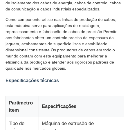
de isolamento dos cabos de energia, cabos de controlo, cabos
de comunicação e cabos industriais especializados.
linha da extrusão do fio
Como componente crítico nas linhas de produção de cabos,
esta máquina serve para aplicações de reciclagem,
reprocessamento e fabricação de cabos de precisão.Permite
máquina de encalhamento do fio
aos fabricantes obter um controlo preciso da espessura da
jaqueta, acabamentos de superfície lisos e estabilidade
dimensional consistente.Os produtores de cabos em todo o
Máquina de enrolar de dupla torção
mundo contam com este equipamento para melhorar a
eficiência da produção e atender aos rigorosos padrões de
qualidade nos mercados globais.
Máquina Blindada
Especificações técnicas
Máquina de embalagem
Parâmetro
Especificações
Única máquina da torção
item
Tipo de
Máquina de extrusão de
máquina de cablagem