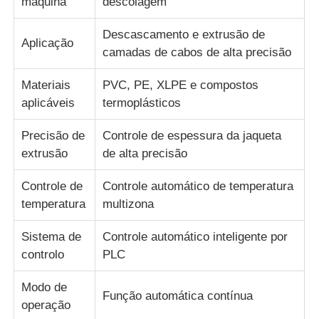
máquina
descolagem
Descascamento e extrusão de
Máquina de torcer pares
Aplicação
camadas de cabos de alta precisão
fio que coloca a máquina
Materiais
PVC, PE, XLPE e compostos
aplicáveis
termoplásticos
máquina de rebobinar
Precisão de
Controle de espessura da jaqueta
extrusão
de alta precisão
transporte fora da máquina
Controle de
Controle automático de temperatura
temperatura
multizona
Máquina de embalagem de cabo
Sistema de
Controle automático inteligente por
controlo
PLC
Máquina de enrolar cabos
Modo de
Função automática contínua
operação
máquina de extrusão de descascamento