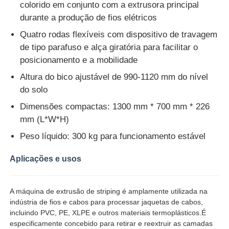
colorido em conjunto com a extrusora principal
durante a produção de fios elétricos
Fábrica
Quatro rodas flexíveis com dispositivo de travagem
de tipo parafuso e alça giratória para facilitar o
posicionamento e a mobilidade
Controle de Qualidade
Altura do bico ajustável de 990-1120 mm do nível
do solo
Fale Conosco
Dimensões compactas: 1300 mm * 700 mm * 226
mm (L*W*H)
notícias
Peso líquido: 300 kg para funcionamento estável
Aplicações e usos
Todos os casos
Pedir um orçamento
A máquina de extrusão de striping é amplamente utilizada na
indústria de fios e cabos para processar jaquetas de cabos,
incluindo PVC, PE, XLPE e outros materiais termoplásticos.É
Linha de produção de extrusão
especificamente concebido para retirar e reextruir as camadas