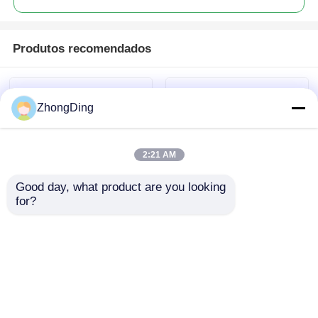
Produtos recomendados
ZhongDing
2:21 AM
Good day, what product are you looking 
for?
Máquina de Extrusão
30-60 sacos/min
de Descascamento
Máquina de extrusão
com Controle de
de descolagem com
Precisão - Máquinas
controlo automático
Enviar inquérito
Enviar inquérito
para Alimentos
inteligente PLC