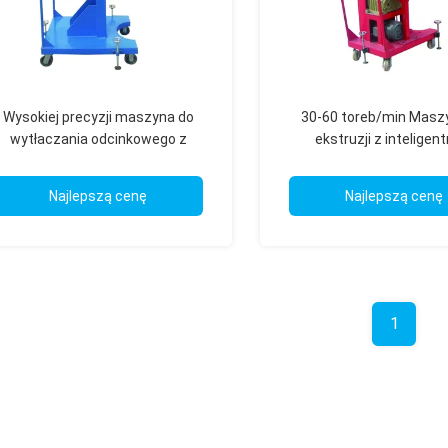
Wysokiej precyzji maszyna do
30-60 toreb/min Masz
wytłaczania odcinkowego z
ekstruzji z intelige
wielopokojową kontrolą
automatycznym sterowa
temperatury
Najlepszą cenę
Najlepszą cenę
1