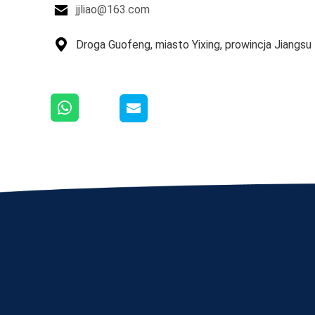

jjliao@163.com

Droga Guofeng, miasto Yixing, prowincja Jiangsu