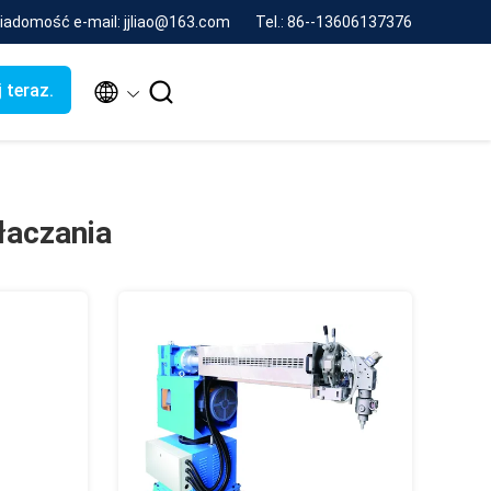
iadomość e-mail: jjliao@163.com
Tel.: 86--13606137376


 teraz.
łaczania