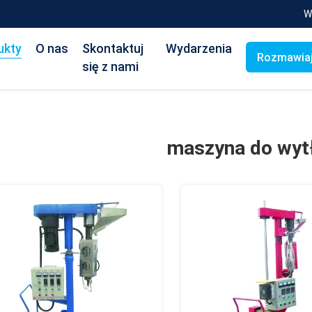
W
ukty
O nas
Skontaktuj
Wydarzenia
Rozmawiaj
się z nami
maszyna do wyt