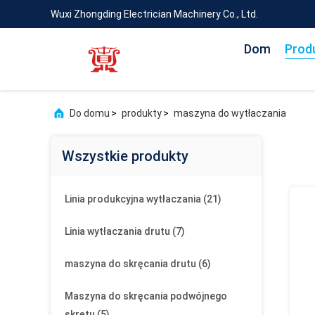
Wuxi Zhongding Electrician Machinery Co., Ltd.
Dom
Prod
Do domu
>
produkty
>
maszyna do wytłaczania
Wszystkie produkty
Linia produkcyjna wytłaczania
(21)
Linia wytłaczania drutu
(7)
maszyna do skręcania drutu
(6)
Maszyna do skręcania podwójnego
skrętu
(5)