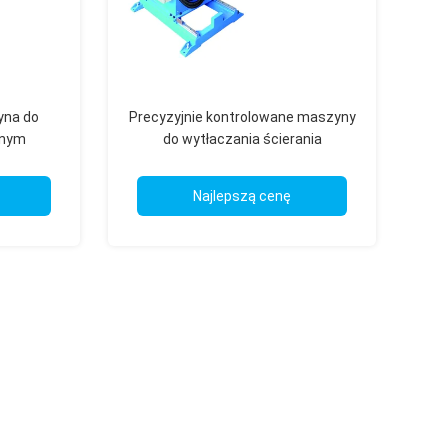
yna do
Precyzyjnie kontrolowane maszyny
ntnym
do wytłaczania ścierania
niem PLC
Najlepszą cenę