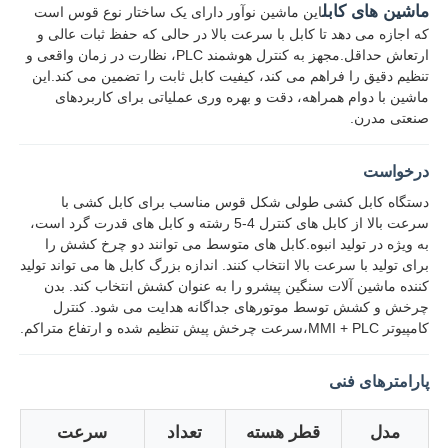
ماشین های کابل
این ماشین نوآور دارای یک ساختار نوع قوس است
که اجازه می دهد تا کابل با سرعت بالا در حالی که حفظ ثبات عالی و
ارتعاش حداقل.مجهز به کنترل هوشمند PLC، نظارت در زمان واقعی و
تنظیم دقیق را فراهم می کند، کیفیت کابل ثابت را تضمین می کند.اين
ماشين با دوام همراهه، دقت و بهره وری عملیاتی برای کاربردهای
صنعتی مدرن.
درخواست
دستگاه کابل کشی طولی شکل قوس مناسب برای کابل کشی با
سرعت بالا از کابل های کنترل 4-5 رشته و کابل های قدرت گرد است،
به ویژه در تولید انبوه.کابل های متوسط می توانند دو چرخ کشش را
برای تولید با سرعت بالا انتخاب کنند. اندازه بزرگ کابل ها می تواند تولید
کننده ماشین آلات سنگین پیشرو را به عنوان کشش انتخاب کند. بدن
چرخش و کشش توسط موتورهای جداگانه هدایت می شود. کنترل
خانه
کامپیوتر MMI + PLC،سرعت چرخش پیش تنظیم شده و ارتفاع متراکم.
محصولات
پارامترهای فنی
مدل
قطر هسته
تعداد
سرعت
دربارهی ما