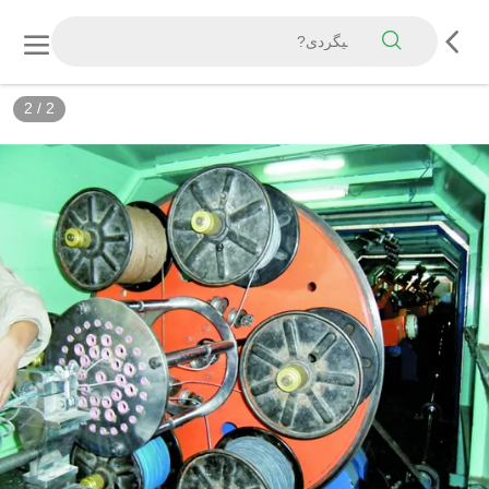
2
/
2