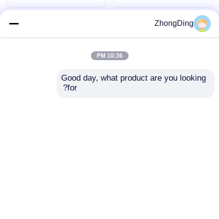
ZhongDing
10:36 PM
Good day, what product are you looking 
for?
دستگاه تک رشته‌کن
ماشین کابل کشی 1200
فولادی با سیم فولادی
متر در دقیقه با کنترل
1250-1600 میلی‌متر با
PLC فریم فولادی سنگین
کنترل کشش خودکار
برای کابل کشی با
ارسال سؤال
ارسال سؤال
سرعت بالا
خانه
دربارهی ما
تماس با ما
Desktop Site
نقشه سایت
سیاست حفظ حریم خصوصی