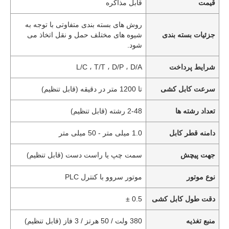
قیمت
قابل مذاکره
روش های بسته بندی متفاوتی با توجه به
جزئیات بسته بندی
شیوه های مختلف حمل و نقل اتخاذ می
شود.
شرایط پرداخت
L/C ، T/T ، D/P ، D/A
سرعت کابل کشی
تا 1200 متر در دقیقه (قابل تنظیم)
تعداد رشته ها
2-48 رشته (قابل تنظیم)
دامنه قطر کابل
1.0 میلی متر - 50 میلی متر
جهت پیچش
سمت چپ یا راست دست (قابل تنظیم)
نوع موتور
موتور سروو با کنترل PLC
دقت طول کابل کشی
0.5 ±
منبع تغذیه
380 ولت / 50 هرتز / 3 فاز (قابل تنظیم)