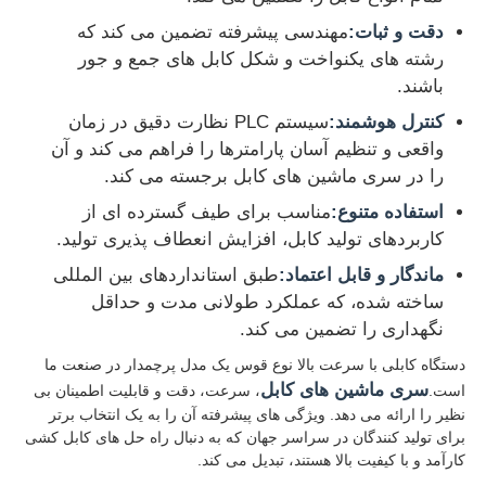
دقت و ثبات:
مهندسی پیشرفته تضمین می کند که
خط اکستروژن سیم
رشته های یکنواخت و شکل کابل های جمع و جور
باشند.
کنترل هوشمند:
سیستم PLC نظارت دقیق در زمان
دستگاه سیم بندکشی
واقعی و تنظیم آسان پارامترها را فراهم می کند و آن
را در سری ماشین های کابل برجسته می کند.
ماشین رشته دو تاب
استفاده متنوع:
مناسب برای طیف گسترده ای از
کاربردهای تولید کابل، افزایش انعطاف پذیری تولید.
ماشین زرهی
ماندگار و قابل اعتماد:
طبق استانداردهای بین المللی
ساخته شده، که عملکرد طولانی مدت و حداقل
نگهداری را تضمین می کند.
ماشین بسته بندی
دستگاه کابلی با سرعت بالا نوع قوس یک مدل پرچمدار در صنعت ما
سری ماشین های کابل
است.
، سرعت، دقت و قابلیت اطمینان بی
دستگاه تک پیچ
نظیر را ارائه می دهد. ویژگی های پیشرفته آن را به یک انتخاب برتر
برای تولید کنندگان در سراسر جهان که به دنبال راه حل های کابل کشی
کارآمد و با کیفیت بالا هستند، تبدیل می کند.
دستگاه کابل کشی