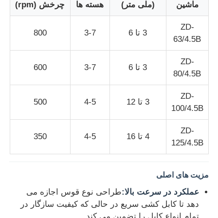
ماشین
(ملی متر)
هسته ها
چرخش (rpm)
ZD-
کارخانه تور
3 تا 6
3-7
800
63/4.5B
کنترل کیفیت
ZD-
3 تا 6
3-7
600
80/4.5B
تماس با ما
ZD-
3 تا 12
4-5
500
100/4.5B
اخبار
ZD-
4 تا 16
4-5
350
125/4.5B
همه موارد
مزیت های اصلی
درخواست نقل قول
عملکرد در سرعت بالا:
طراحی نوع قوس اجازه می
دهد تا کابل کشی سریع در حالی که کیفیت سازگار در
خط تولید اکستروزن
تمام انواع کابل را تضمین می کند.