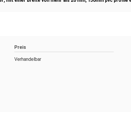
er
,
mit einer Breite von mehr als 20 mm
,
150mm pvc profile e
Preis
Verhandelbar