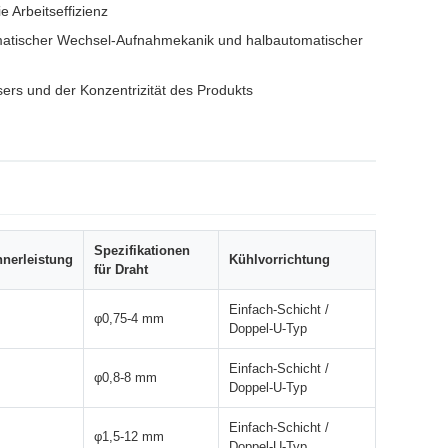
 Arbeitseffizienz
omatischer Wechsel-Aufnahmekanik und halbautomatischer
rs und der Konzentrizität des Produkts
Spezifikationen
nerleistung
Kühlvorrichtung
für Draht
Einfach-Schicht /
φ0,75-4 mm
Doppel-U-Typ
Einfach-Schicht /
φ0,8-8 mm
Doppel-U-Typ
Einfach-Schicht /
φ1,5-12 mm
Doppel-U-Typ