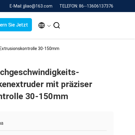
E-Mail: jjliao@163.com
TELEFON: 86--13606137376


ern Sie Jetzt
 Extrusionskontrolle 30-150mm
chgeschwindigkeits-
enextruder mit präziser
ntrolle 30-150mm
na