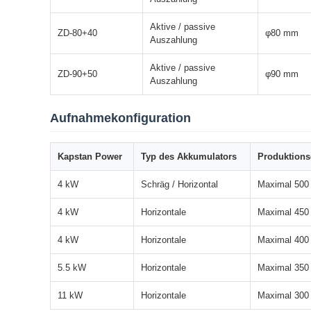
Aktive / passive
ZD-80+40
φ80 mm
Auszahlung
Aktive / passive
ZD-90+50
φ90 mm
Auszahlung
Aufnahmekonfiguration
Kapstan Power
Typ des Akkumulators
Produktions
4 kW
Schräg / Horizontal
Maximal 500
4 kW
Horizontale
Maximal 450
4 kW
Horizontale
Maximal 400
5.5 kW
Horizontale
Maximal 350
11 kW
Horizontale
Maximal 300