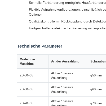
Schnelle Farbänderung ermöglicht Hautfarbänderung
Flexible Aufnahmekonfigurationen, einschließlich
Optionen
Qualitätskontrolle mit Rückkopplung durch Detekt
Fortgeschrittene elektrische Steuerung mit impor
Technische Parameter
Modell der
Art der Auszahlung
Schraube
Maschine
Aktive / passive
ZD-50+35
φ50 mm
Auszahlung
Aktive / passive
ZD-60+35
φ60 mm
Auszahlung
Aktive / passive
ZD-70+35
φ70 mm
Auszahlung