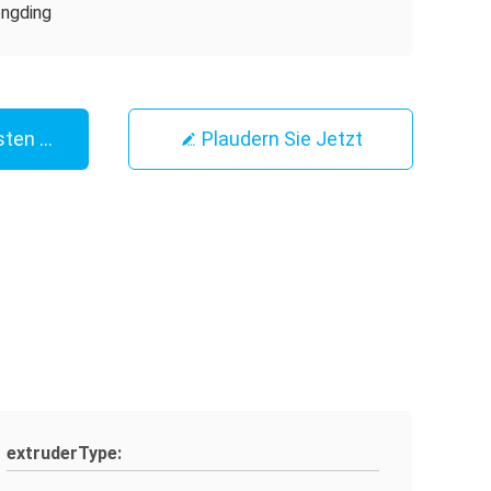
ngding
sten Preis
Plaudern Sie Jetzt
extruderType: