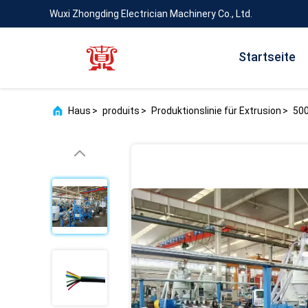
Wuxi Zhongding Electrician Machinery Co., Ltd.
Startseite
Haus
>
produits
>
Produktionslinie für Extrusion
>
500