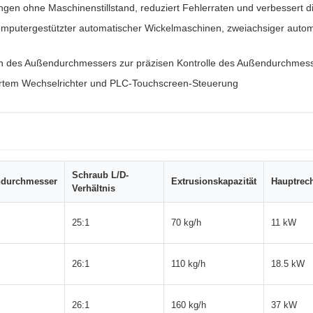
en ohne Maschinenstillstand, reduziert Fehlerraten und verbessert die
 computergestützter automatischer Wickelmaschinen, zweiachsiger aut
ion des Außendurchmessers zur präzisen Kontrolle des Außendurchmesse
tiertem Wechselrichter und PLC-Touchscreen-Steuerung
Schraub L/D-
ndurchmesser
Extrusionskapazität
Hauptrech
Verhältnis
25:1
70 kg/h
11 kW
26:1
110 kg/h
18.5 kW
26:1
160 kg/h
37 kW