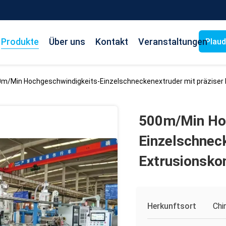
Produkte
Über uns
Kontakt
Veranstaltungen
Plaud
m/Min Hochgeschwindigkeits-Einzelschneckenextruder mit präziser
500m/Min Ho
Einzelschneck
Extrusionsko
Herkunftsort
Chi