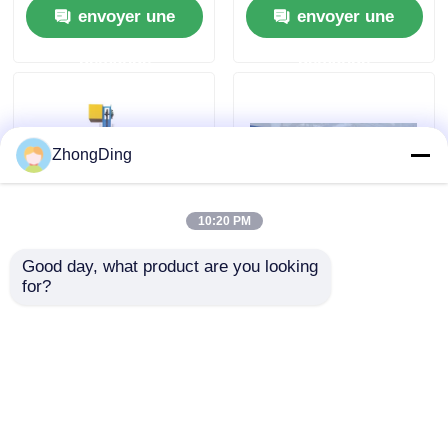
envoyer une
envoyer une
60 sacs/min
Haute capacité
demande
demande
ZhongDing
10:20 PM
Good day, what product are you looking 
Machine d'emballage
Machine automatique
for?
automatique
de bobinage et
intelligente avec
d'emballage avec
écran tactile, largeur
contrôle par écran
envoyer une
envoyer une
de sac de 100 à 530
tactile PLC 30-60
mm
sacs/min
demande
demande