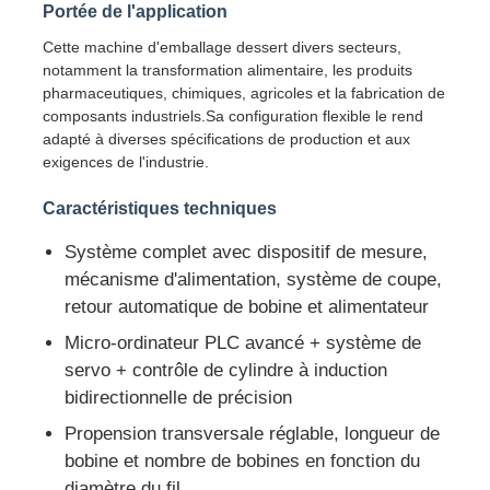
Portée de l'application
Cette machine d'emballage dessert divers secteurs,
Visite d'usine
notamment la transformation alimentaire, les produits
pharmaceutiques, chimiques, agricoles et la fabrication de
composants industriels.Sa configuration flexible le rend
Contrôle de la qualité
adapté à diverses spécifications de production et aux
exigences de l'industrie.
Contact
Caractéristiques techniques
Système complet avec dispositif de mesure,
nouvelles
mécanisme d'alimentation, système de coupe,
retour automatique de bobine et alimentateur
Tous les cas
Micro-ordinateur PLC avancé + système de
servo + contrôle de cylindre à induction
bidirectionnelle de précision
Demande de soumission
Propension transversale réglable, longueur de
bobine et nombre de bobines en fonction du
Ligne de production par extrusion
diamètre du fil