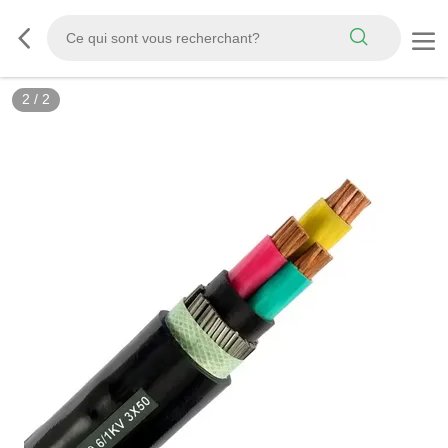
2
/
2