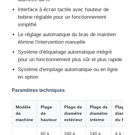
Interface à écran tactile avec hauteur de
ligne d'extrusion de fil
bobine réglable pour un fonctionnement
simplifié
Le réglage automatique du bras de maintien
machine de toronnage
élimine l'intervention manuelle
Système d'étiquetage automatique intégré
Machine à double torsion
pour un fonctionnement plus sûr et plus rapide
Système d'empilage automatique ou en ligne
Machine blindée
en option
Paramètres techniques
Machine d'emballage
Modèle
Plage
Plage de
Plage de
Plage de
Machine simple de torsion
de
de
diamètre
diamètre
diamètre
machine
hauteur
extérieur
interne
du fil
machine de câblage
60 à
240 à
140 à
4 à 12