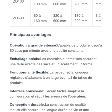
ZD400
100 mm
600 mm
200 mm
mm
Machine à tordre les paires
80 à
320 à
170 à
5 à 18
ZD600
160 mm
600 mm
220 mm
mm
fil étendant la machine
Principaux avantages
rebobineuse
Opération à grande vitesse:
Capable de produire jusqu'à
60 sacs par minute avec une qualité constante.
Emballage précis:
Les contrôles automatisés assurent
transport outre de machine
une taille exacte des sacs et un scellement uniforme.
Fonctionnalité flexible:
La largeur et la longueur
Machine à emballer des câbles
réglables s'adaptent à un large éventail de tailles de
produits.
machine à enrouler des câbles
Interface conviviale:
L'écran tactile simplifie la
configuration et réduit les erreurs de l'opérateur.
Conception durable:
La construction de qualité
machine d'extrusion de dénudage
industrielle assure une longue durée de vie et une